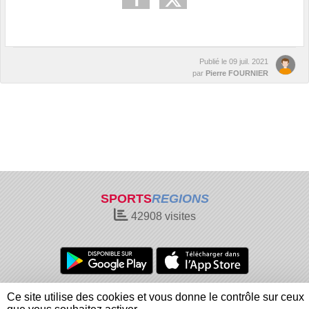
Publié le
09 juil. 2021
par
Pierre FOURNIER
SPORTS
REGIONS
42908
visites
Charte cookies
Gestion des cookies
Ce site utilise des cookies et vous donne le contrôle sur ceux
Informations légales
Signaler un contenu inapproprié